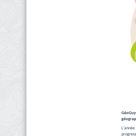
GéoGuya
géograp
L'année
progress