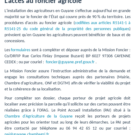
L'accès au foncier agricole
L'installation des agriculteurs en Guyane s'effectue aujourd'hui en grande 
majorité sur le foncier de l’État qui couvre près de 90 % du territoire. Les
procédures d’accès au foncier agricole (
codifiées aux articles R5141-1 à
R5141-25 du code général de la propriété des personnes publiques
)
prévoient qu'en Guyane les agriculteurs peuvent bénéficier de baux et de
concessions.
Les 
formulaires
sont à compléter et déposer auprès de la Mission Foncier : 
Co/DRFIP Rue Carlos Finlay (Impasse Buzaré) BP 6027 97306 CAYENNE
CEDEX ; ou par couriel :
foncier@guyane.pref.gouv.fr
.
La Mission Foncier assure l’instruction administrative de la demande et 
engage les consultations techniques auprès des partenaires (Mairie,
Chambre d’agriculture, ONF et DGTM) afin de vérifier la viabilité du projet
et la cohérence de sa localisation.
Pour compléter son dossier, chaque porteur de projet agricole doit
localiser avec précision la parcelle qu'il sollicite sur des cartes pouvant être
réalisées grâce à l’OFAG. Le Point Accueil Installation (PAI) situé à la
Chambre d'Agriculture de la Guyane
reçoit les porteurs de projets 
agricoles pour les orienter tout au long de leurs démarches. Le PAI peut
être contacté par téléphone au 06 94 42 65 12 ou par courriel :
pai@guyane.chambagri.fr
.