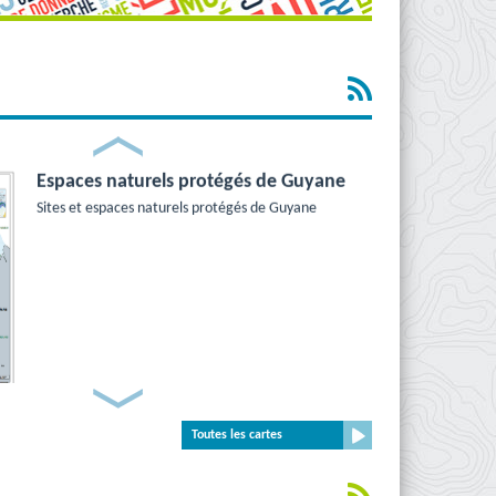
Prev
Espaces naturels protégés de Guyane
Sites et espaces naturels protégés de Guyane
Next
Documents d'urbanisme en vigueur
en Guyane
Toutes les cartes
Données actualisées en continu depuis le
Géoportail de l'Urbanisme
ODyC Guyane, levés du trait de côte