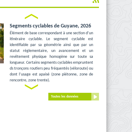
sur le secteur du marais de Kaw, 2023
Trait de côte du marais de Kaw en 2023
Prev
Segments cyclables de Guyane, 2026
Élément de base correspondant à une section d’un
Déforestation et orpaillage en
itinéraire cyclable. Le segment cyclable est
Guyane entre 2000 et 2018
identifiable par sa géométrie ainsi que par un
statut réglementaire, un avancement et un
revêtement physique homogène sur toute sa
longueur. Certains segments cyclables empruntent
Carte des emprises Lidar, Prises de
ds tronçons routiers peu fréquentés (véloroute) ou
vues aériennes, des images satellites
dont l’usage est apaisé (zone piétonne, zone de
et levés topo, Guyane
rencontre, zone trente).
Cette carte interactive reprend l'ensemble des
Next
Montants de loyers privés médians
emprises LIDAR, Prises de Vues Aériennes, images
en 2024 en Guyane - Communes
satellites et relevés topographique disponibles en
Toutes les données
Guyane.
Montants des loyers de loyers privés médians
charges incluses par commune et par quartier,
Cartographie SDOM
observés dans le cadre du Tableau de bord des
loyers 2024. Les loyers sont issus d'annonces de
biens mis en location sur le site leboncoin entre