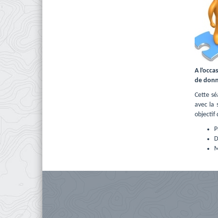
A l'occa
de donné
Cette sé
avec la 
objectif 
P
D
M