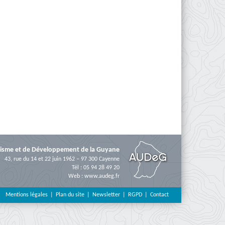
isme et de Développement de la Guyane
43, rue du 14 et 22 juin 1962 – 97 300 Cayenne
Tél : 05 94 28 49 20
Web :
www.audeg.fr
Mentions légales
Plan du site
Newsletter
RGPD
Contact