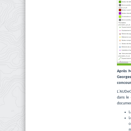
Après M
Georges
concour
L'AUDeG 
dans le 
document
L
L
c
m