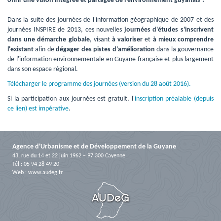
offrir une vision intégrée et partagée de l'environnement guyanais ?
Dans la suite des journées de l'information géographique de 2007 et des 
journées INSPIRE de 2013, ces nouvelles
journées d'études s'inscrivent
dans une démarche globale
, visant
à valoriser
et 
à mieux comprendre
l'existant
afin de 
dégager des pistes d'amélioration
dans la gouvernance 
de l'information environnementale en Guyane française et plus largement
dans son espace régional.
Télécharger le programme des journées (version du 28 août 2016).
Si la participation aux journées est gratuit, l
'inscription préalable (depuis
ce lien) est impérative
.
Agence d'Urbanisme et de Développement de la Guyane
43, rue du 14 et 22 juin 1962 – 97 300 Cayenne
Tél : 05 94 28 49 20
Web :
www.audeg.fr