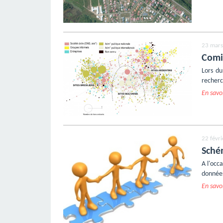
23 mars
Comi
Lors du
recherch
En savoi
22 févr
Sché
A l'occ
données
En savoi