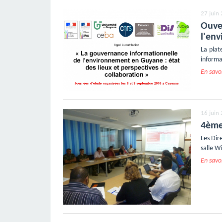
27 juin
Ouver
l'en
La plat
informa
En savoi
16 juin
4ème
Les Dir
salle W
En savoi