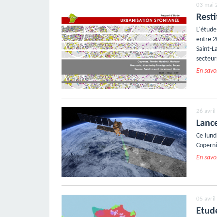
03 mai 
Rest
L'étude
entre 2
Saint-La
secteur
En savoi
26 avri
Lanc
Ce lund
Coperni
En savoi
05 avri
Etud