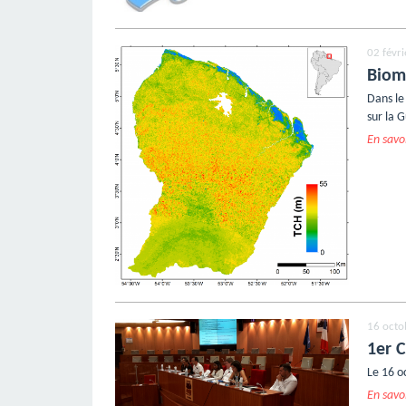
02 févr
Biom
Dans le
sur la 
En savoi
16 octo
1er 
Le 16 o
En savoi