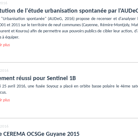
2016
itution de l'étude urbanisation spontanée par l'AUDe
 "Urbanisation spontanée" (AUDeG, 2016) propose de recenser et d'analyser 
001 et 2011 sur le territoire de neuf communes (Cayenne, Rémire-Montjoly, M
urent et Kourou) afin de permettre aux pouvoirs publics de cibler leur action, d'a
s à équiper.
r plus
l 2016
ement réussi pour Sentinel 1B
i 25 avril 2016, une fusée Soyouz a placé en orbite basse polaire le 4ème sa
cus.
r plus
l 2016
e CEREMA OCSGe Guyane 2015