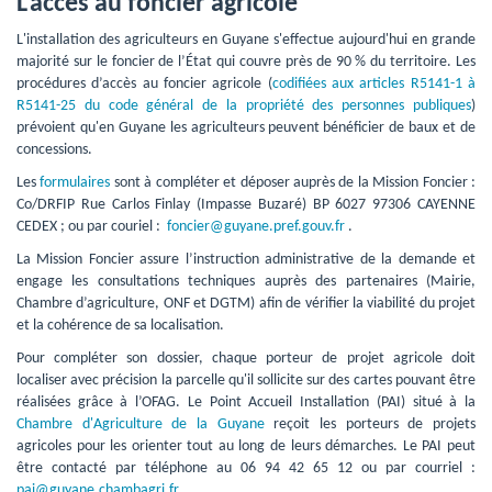
L'accès au foncier agricole
L'installation des agriculteurs en Guyane s'effectue aujourd'hui en grande 
majorité sur le foncier de l’État qui couvre près de 90 % du territoire. Les
procédures d’accès au foncier agricole (
codifiées aux articles R5141-1 à
R5141-25 du code général de la propriété des personnes publiques
)
prévoient qu'en Guyane les agriculteurs peuvent bénéficier de baux et de
concessions.
Les 
formulaires
sont à compléter et déposer auprès de la Mission Foncier : 
Co/DRFIP Rue Carlos Finlay (Impasse Buzaré) BP 6027 97306 CAYENNE
CEDEX ; ou par couriel :
foncier@guyane.pref.gouv.fr
.
La Mission Foncier assure l’instruction administrative de la demande et 
engage les consultations techniques auprès des partenaires (Mairie,
Chambre d’agriculture, ONF et DGTM) afin de vérifier la viabilité du projet
et la cohérence de sa localisation.
Pour compléter son dossier, chaque porteur de projet agricole doit
localiser avec précision la parcelle qu'il sollicite sur des cartes pouvant être
réalisées grâce à l’OFAG. Le Point Accueil Installation (PAI) situé à la
Chambre d'Agriculture de la Guyane
reçoit les porteurs de projets 
agricoles pour les orienter tout au long de leurs démarches. Le PAI peut
être contacté par téléphone au 06 94 42 65 12 ou par courriel :
pai@guyane.chambagri.fr
.